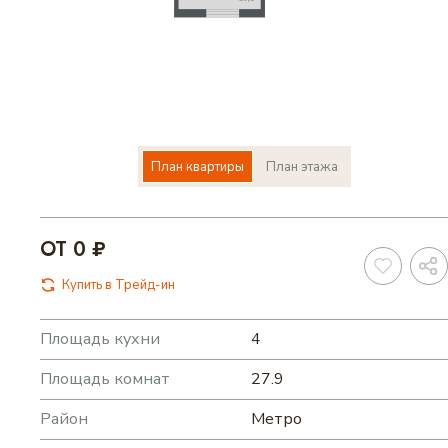
ВАРИАНТЫ ОПЛАТЫ
КОНТАКТЫ
План квартиры
План этажа
ИЗБРАННОЕ
ОТ 0 ₽
WEB-КАМЕРА
Купить в Трейд-ин
Площадь кухни
4
ВЫБРАТЬ КВАРТИРУ
Площадь комнат
27.9
Район
Метро